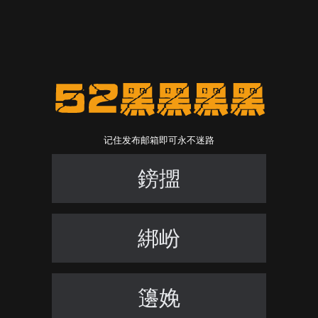
记住发布邮箱即可永不迷路
鎊擝
綁岎
籩娩